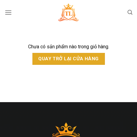
Skip
to
content
Chưa có sản phẩm nào trong giỏ hàng.
QUAY TRỞ LẠI CỬA HÀNG