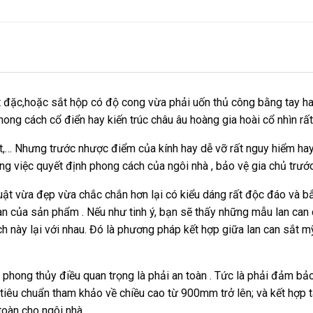
t đặc,hoặc sắt hộp có độ cong vừa phải uốn thủ công bằng tay ha
ong cách cổ điển hay kiến trúc châu âu hoàng gia hoài cổ nhìn rất
sắt,… Nhưng trước nhược điểm của kính hay dễ vỡ rất nguy hiểm hay
ò trong việc quyết định phong cách của ngôi nhà , bảo vệ gia chủ tr
huật vừa đẹp vừa chắc chắn hơn lại có kiểu dáng rất độc đáo và b
gian của sản phẩm . Nếu như tinh ý, bạn sẽ thấy những mẫu lan ca
h này lại với nhau. Đó là phương pháp kết hợp giữa lan can sắt m
, phong thủy điều quan trọng là phải an toàn . Tức là phải đảm b
ố tiêu chuẩn tham khảo về chiều cao từ 900mm trở lên; và kết hợp
toàn cho ngôi nhà.