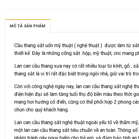
MÔ TẢ SẢN PHẨM
Cầu thang sắt uốn mỹ thuật ( nghệ thuật ) được làm từ sắ
thiết kế. Đây là những cổng sắt hộp, mỹ thuật, cnc mang ph
Lan can cầu thang xưa nay có rất nhiều loại từ kính, gỗ , 
thang sắt là vị trí rất đặc biệt trong ngôi nhà, giữ vai tr
Còn với công nghệ ngày nay, lan can cầu thang sắt nghệ t
điện hiện đại sẽ làm tăng tuổi thọ độ bền màu theo thời 
mang hơi hướng cổ điển, cũng có thể phối hợp 2 phong các
chọn cho quý khách hàng.
Lan can cầu thang sắt nghệ thuật ngoài yếu tố về thẩm mỹ
một lan can cầu thang sắt tiêu chuẩn về an toàn. Thông s
nhằm tránh gây nguy hiểm cho trẻ em, và đảm bảo tính an 