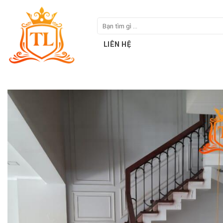
Skip
to
Tìm
content
kiếm:
LIÊN HỆ