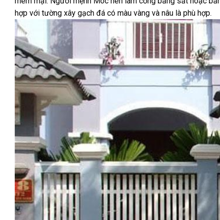
mêm mại. Người mệnh Môc nên làm cổng bằng sắt hoặc bằng 
hợp với tường xây gạch đá có màu vàng và nâu là phù hợp.