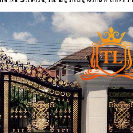
ã ba tránh các điều xấu, điều hung đi thẳng vào nhà vì “sinh khí đ