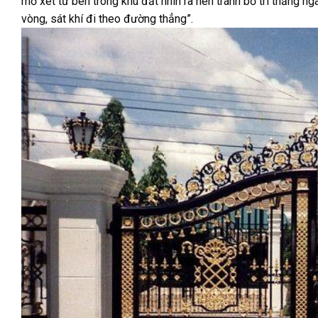
mở xét từ bên trong khu đất nhìn ra nên tránh bố trí thẳng ng
vòng, sát khí đi theo đường thẳng”.