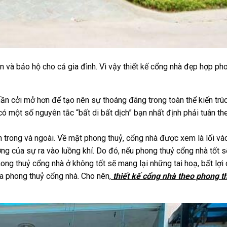
n và bảo hộ cho cả gia đình. Vì vậy thiết kế cổng nhà đẹp hợp pho
hần cởi mở hơn để tạo nên sự thoáng đãng trong toàn thể kiến trú
ó một số nguyên tắc “bất di bất dịch” bạn nhất định phải tuân th
 trong và ngoài. Về mặt phong thuỷ, cổng nhà được xem là lối vào
ởng của sự ra vào luồng khí. Do đó, nếu phong thuỷ cổng nhà tốt s
phong thuỷ cổng nhà ở không tốt sẽ mang lại những tai hoạ, bất lợi 
a phong thuỷ cổng nhà. Cho nên,
thiết kế cổng nhà theo phong t