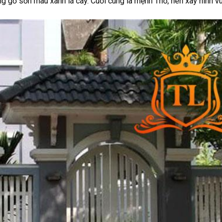
gỗ sơn màu xanh lá cây. Cuối cùng là mệnh Thổ, nên xây hình v