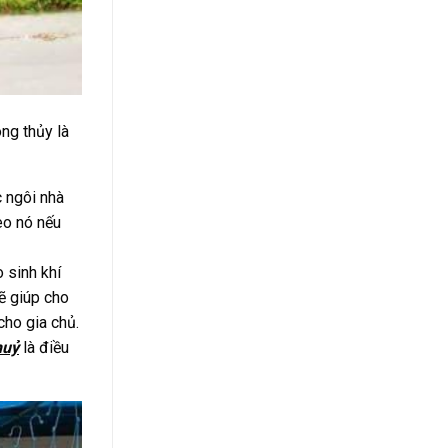
ng thủy là
c ngôi nhà
eo nó nếu
 sinh khí
ẽ giúp cho
cho gia chủ.
huỷ
là điều