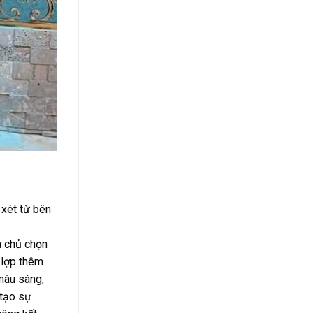
 xét từ bên
a chủ chọn
 lợp thêm
màu sáng,
 tạo sự